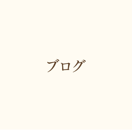
マイクロスコープ棟「は
矯正歯科
なれ」
審美歯科・美容治療
スタッフ紹介
小児歯科・小児矯正
トリートメントコーディ
ネーター
予防歯科
管理栄養士
ブログ
症例紹介
お知らせ
ブログ
プライバシーポリシー