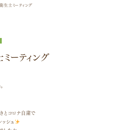
衛生士ミーティング
士ミーティング
。
きとコロナ自粛で
レッシュ
でしたね〜。