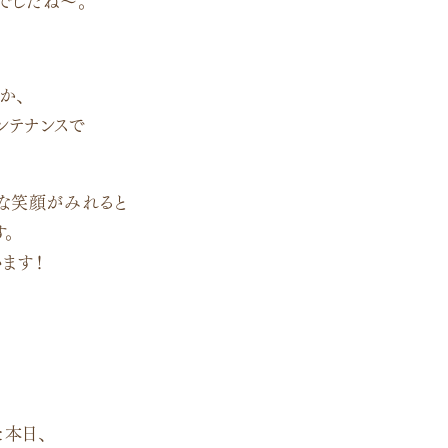
か、
ンテナンスで
な笑顔がみれると
す。
います！
本日、