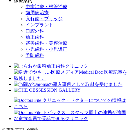
診療案内
虫歯治療・根管治療
歯周病治療
入れ歯・ブリッジ
インプラント
口腔外科
矯正歯科
審美歯科・美容治療
小児歯科・小児矯正
予防歯科
© 2026 すずしろ歯科.