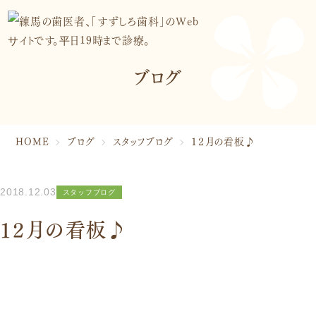
患者さんのための取り組み
院内紹介・アクセス
マイクロスコープ棟「はなれ」
ブログ
スタッフ紹介
トリートメントコーディネーター
管理栄養士
症例紹介
HOME
ブログ
スタッフブログ
１２月の看板♪
お知らせ
ブログ
プライバシーポリシー
2018.12.03
スタッフブログ
１２月の看板♪
診療案内
虫歯治療・根管治療
矯正歯科
歯周病治療
審美歯科・美容治療
入れ歯・ブリッジ
小児歯科・小児矯正
インプラント
予防歯科