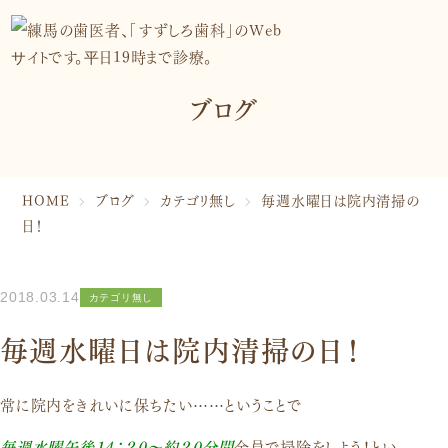
患者さんのための取り組み
院内紹介・アクセス
マイクロスコープ棟「はなれ」
ブログ
スタッフ紹介
トリートメントコーディネーター
管理栄養士
症例紹介
HOME
ブログ
カテゴリ無し
毎週水曜日は院内清掃の
お知らせ
日！
ブログ
プライバシーポリシー
2018.03.14
カテゴリ無し
診療案内
毎週水曜日は院内清掃の日！
虫歯治療・根管治療
矯正歯科
歯周病治療
審美歯科・美容治療
入れ歯・ブリッジ
小児歯科・小児矯正
常に院内をきれいに保ちたい……ということで
インプラント
予防歯科
毎週水曜午後１４：２０～約２０分間
全員で掃除をしよう！とい