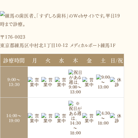
〒176-0023
東京都練馬区中村北1丁目10-12 メディカルポート練馬1F
診療時間
月
火
水
木
金
土
日/祝
9:00～
13:30
14:00～
19:00