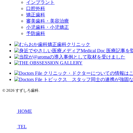
インプラント
口腔外科
矯正歯科
審美歯科・美容治療
小児歯科・小児矯正
予防歯科
© 2026 すずしろ歯科.
HOME
TEL