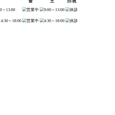
金
土
日/祝