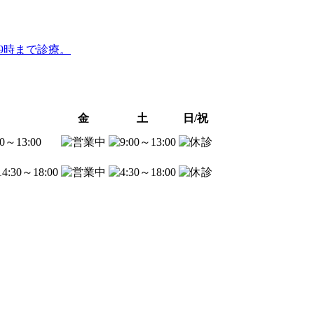
金
土
日/祝