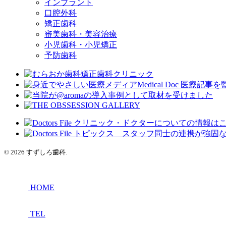
インプラント
口腔外科
矯正歯科
審美歯科・美容治療
小児歯科・小児矯正
予防歯科
© 2026 すずしろ歯科.
HOME
TEL