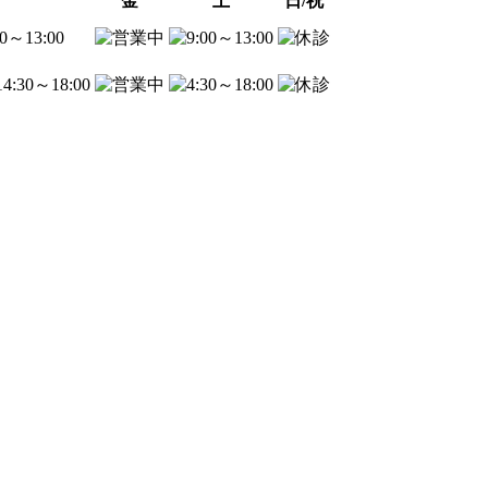
金
土
日/祝