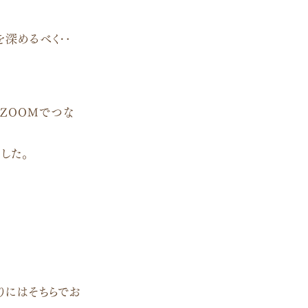
を深めるべく‥
ZOOMでつな
した。
りにはそちらでお