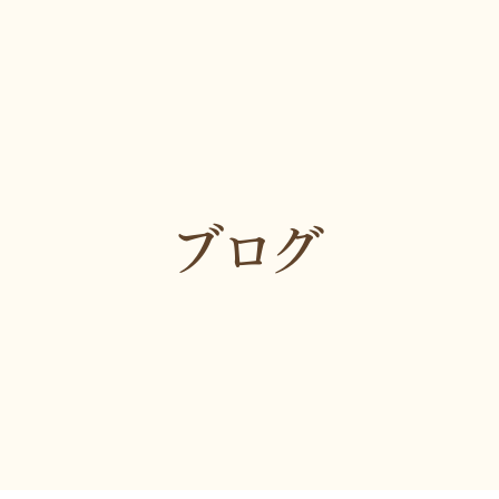
マイクロスコープ棟「はなれ」
口腔外科
スタッフ紹介
矯正歯科
トリートメントコーディネーター
審美歯科・
管理栄養士
小児歯科・
症例紹介
予防歯科
0～18:00
ブログ
お知らせ
ブログ
プライバシーポリシー