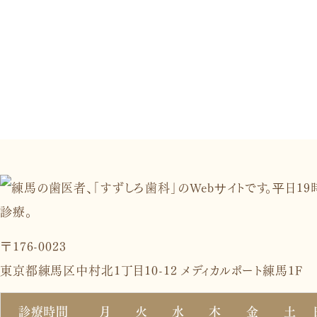
〒176-0023
東京都練馬区中村北1丁目10-12 メディカルポート練馬1F
診療時間
月
火
水
木
金
土