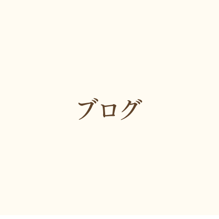
マイクロスコープ棟「は
矯正歯科
なれ」
審美歯科・美容治療
スタッフ紹介
小児歯科・小児矯正
トリートメントコーディ
ネーター
予防歯科
管理栄養士
ブログ
症例紹介
お知らせ
ブログ
プライバシーポリシー