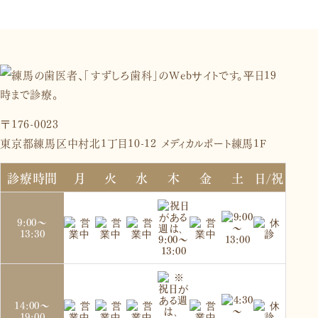
〒176-0023
東京都練馬区中村北1丁目10-12 メディカルポート練馬1F
診療時間
月
火
水
木
金
土
日/祝
9:00～
13:30
14:00～
19:00