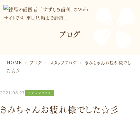
患者さんのための取り組み
院内紹介・アクセス
マイクロスコープ棟「はなれ」
ブログ
スタッフ紹介
トリートメントコーディネーター
管理栄養士
症例紹介
HOME
ブログ
スタッフブログ
きみちゃんお疲れ様でし
お知らせ
た☆彡
ブログ
プライバシーポリシー
2021.08.27
スタッフブログ
診療案内
きみちゃんお疲れ様でした☆彡
虫歯治療・根管治療
矯正歯科
歯周病治療
審美歯科・美容治療
入れ歯・ブリッジ
小児歯科・小児矯正
インプラント
予防歯科