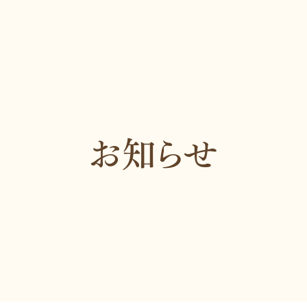
マイクロスコープ棟「はなれ」
口腔外科
スタッフ紹介
矯正歯科
トリートメントコーディネーター
審美歯科・
管理栄養士
小児歯科・
症例紹介
予防歯科
0～18:00
お知らせ
お知らせ
ブログ
プライバシーポリシー